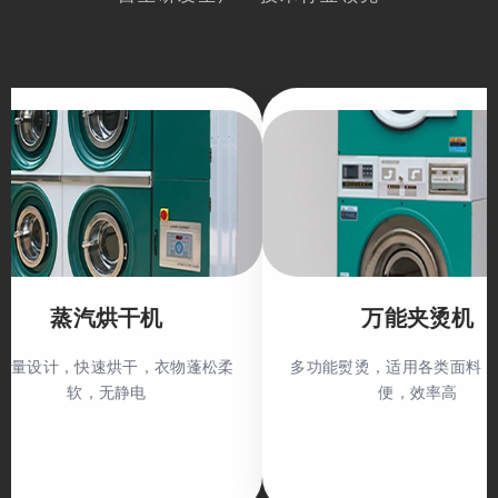
烘干机
万能夹烫机
速烘干，衣物蓬松柔
多功能熨烫，适用各类面料，操作简
无静电
便，效率高